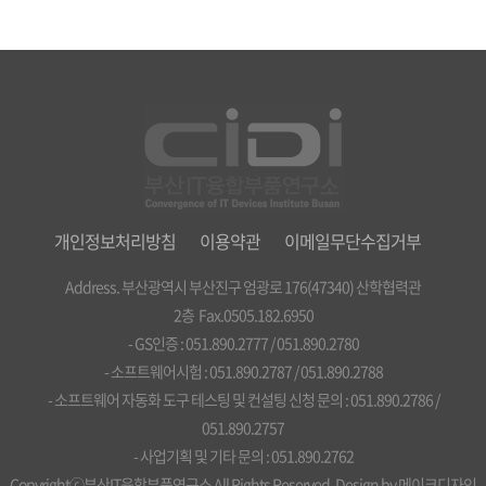
개인정보처리방침
이용약관
이메일무단수집거부
Address. 부산광역시 부산진구 엄광로 176(47340) 산학협력관
2층 Fax.0505.182.6950
- GS인증 : 051.890.2777 / 051.890.2780
- 소프트웨어시험 : 051.890.2787 / 051.890.2788
- 소프트웨어 자동화 도구 테스팅 및 컨설팅 신청 문의 : 051.890.2786 /
051.890.2757
- 사업기획 및 기타 문의 : 051.890.2762
Copyrightⓒ부산IT융합부품연구소 All Rights Reserved. Design by
메이크디자인