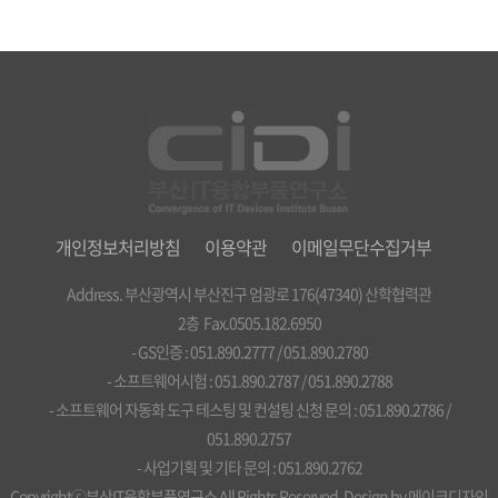
개인정보처리방침
이용약관
이메일무단수집거부
Address. 부산광역시 부산진구 엄광로 176(47340) 산학협력관
2층 Fax.0505.182.6950
- GS인증 : 051.890.2777 / 051.890.2780
- 소프트웨어시험 : 051.890.2787 / 051.890.2788
- 소프트웨어 자동화 도구 테스팅 및 컨설팅 신청 문의 : 051.890.2786 /
051.890.2757
- 사업기획 및 기타 문의 : 051.890.2762
Copyrightⓒ부산IT융합부품연구소 All Rights Reserved. Design by
메이크디자인