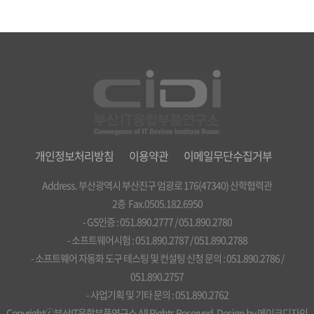
개인정보처리방침
이용약관
이메일무단수집거부
Address. 부산광역시 부산진구 엄광로 176(47340) 산학협력관
2층 Fax.0505.182.6950
- GS인증 : 051.890.2777 / 051.890.2780
- 소프트웨어시험 : 051.890.2787 / 051.890.2788
- 소프트웨어 자동화 도구 테스팅 및 컨설팅 신청 문의 : 051.890.2786 /
051.890.2757
- 사업기획 및 기타 문의 : 051.890.2762
Copyrightⓒ부산IT융합부품연구소 All Rights Reserved. Design by
메이크디자인