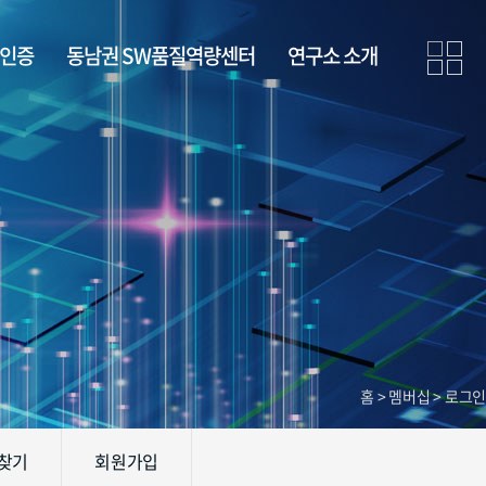
· 인증
동남권 SW품질역량센터
연구소 소개
홈 > 멤버십 > 로그인
 찾기
회원가입